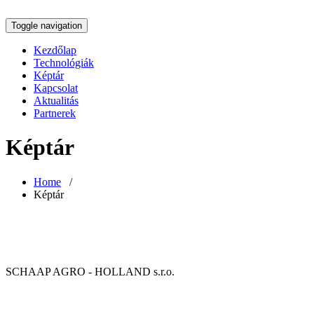
Toggle navigation
Kezdőlap
Technológiák
Képtár
Kapcsolat
Aktualitás
Partnerek
Képtár
Home
/
Képtár
SCHAAP AGRO - HOLLAND s.r.o.